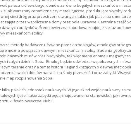
wać pałacu królewskiego, domów zarówno bogatych mieszkańców miasta, ja
takie jak warsztaty ceramiczne czy metalurgiczne, produkujące wyroby co
ej sieci dróg oraz przestrzeni otwartych, takich jak place lub cmentarze
jest zajęta przez współczesne domy oraz pola uprawne. Centralna część 
w dawnych budynków. Średniowieczna zabudowa znajduje się tuż pod powi
yły mieszkańcom stolicy.
owsze metody badawcze używane przez archeologów, etnologów oraz geof
które można powiązać z dawnymi mieszkańcami stolicy. Badania geofizyc
ości dawnych murów oraz budynków, tak więc mapa anomalii magnetyczn
ch i całych dzielnic Soba. Etnolog będzie odwiedzał współczesnych miesz
ącym terenie oraz na temat historii i legend krążących o dawnej metropoli
toczeniu swoich domów natrafili na ślady przeszłości oraz zabytki. Wszys
enie map rozplanowania Soba.
i z kilku polskich jednostek naukowych. W jego skład wejdą naukowcy zaj
alowych (jeżeli takie zabytki będą znajdowane na stanowisku), jak również
z sztuki średniowiecznej Nubii.