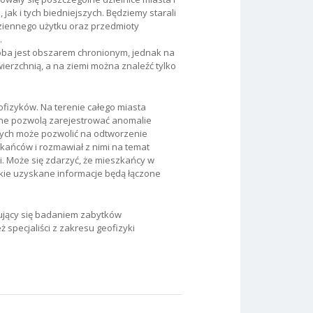
k i tych biedniejszych. Będziemy starali
dziennego użytku oraz przedmioty
.
Soba jest obszarem chronionym, jednak na
erzchnią, a na ziemi można znaleźć tylko
izyków. Na terenie całego miasta
zne pozwolą zarejestrować anomalie
ych może pozwolić na odtworzenie
kańców i rozmawiał z nimi na temat
i. Może się zdarzyć, że mieszkańcy w
tkie uzyskane informacje będą łączone
mujący się badaniem zabytków
 specjaliści z zakresu geofizyki