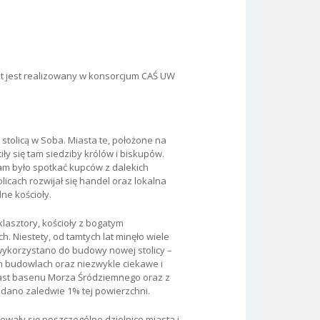
t jest realizowany w konsorcjum CAŚ UW
 stolicą w Soba. Miasta te, położone na
ły się tam siedziby królów i biskupów.
 tam było spotkać kupców z dalekich
icach rozwijał się handel oraz lokalna
ne kościoły.
lasztory, kościoły z bogatym
. Niestety, od tamtych lat minęło wiele
 wykorzystano do budowy nowej stolicy –
h budowlach oraz niezwykle ciekawe i
 miast basenu Morza Śródziemnego oraz z
dano zaledwie 1% tej powierzchni.
owały się poszczególne dzielnice miasta i