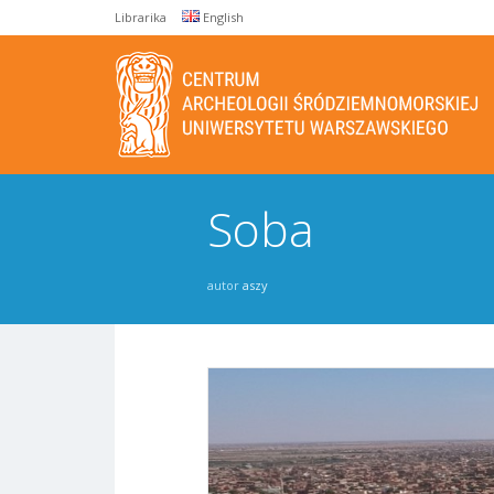
Librarika
English
Soba
autor
aszy