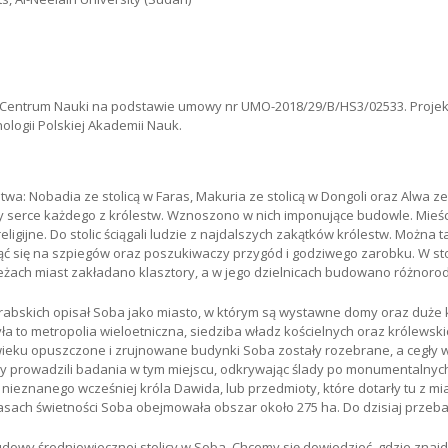
 Centrum Nauki na podstawie umowy nr UMO-2018/29/B/HS3/02533. Projek
tnologii Polskiej Akademii Nauk.
stwa: Nobadia ze stolicą w Faras, Makuria ze stolicą w Dongoli oraz Alwa ze
ły serce każdego z królestw. Wznoszono w nich imponujące budowle. Mieści
eligijne. Do stolic ściągali ludzie z najdalszych zakątków królestw. Można
ć się na szpiegów oraz poszukiwaczy przygód i godziwego zarobku. W stol
ach miast zakładano klasztory, a w jego dzielnicach budowano różnorod
abskich opisał Soba jako miasto, w którym są wystawne domy oraz duże k
to metropolia wieloetniczna, siedziba władz kościelnych oraz królewskich
 wieku opuszczone i zrujnowane budynki Soba zostały rozebrane, a cegły
zy prowadzili badania w tym miejscu, odkrywając ślady po monumentalnyc
wa nieznanego wcześniej króla Dawida, lub przedmioty, które dotarły tu z
ach świetności Soba obejmowała obszar około 275 ha. Do dzisiaj przeba
dowy średniowiecznej stolicy w Soba. Chcemy się dowiedzieć, gdzie znajd