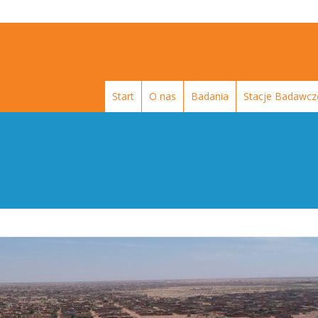
Start
O nas
Badania
Stacje Badawcz