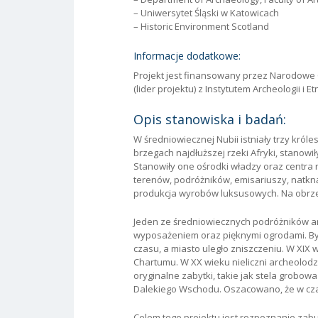
– Uniwersytet Śląski w Katowicach
– Historic Environment Scotland
Informacje dodatkowe:
Projekt jest finansowany przez Narodowe
(lider projektu) z Instytutem Archeologii i E
Opis stanowiska i badań:
W średniowiecznej Nubii istniały trzy króle
brzegach najdłuższej rzeki Afryki, stanowi
Stanowiły one ośrodki władzy oraz centra r
terenów, podróżników, emisariuszy, natkną
produkcja wyrobów luksusowych. Na obrzeż
Jeden ze średniowiecznych podróżników ar
wyposażeniem oraz pięknymi ogrodami. Była 
czasu, a miasto uległo zniszczeniu. W XIX
Chartumu. W XX wieku nieliczni archeolod
oryginalne zabytki, takie jak stela grobo
Dalekiego Wschodu. Oszacowano, że w czas
Celem tego projektu jest rozpoznanie zabu