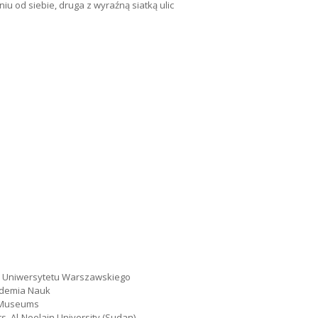
u od siebie, druga z wyraźną siatką ulic
j Uniwersytetu Warszawskiego
Akademia Nauk
d Museums
s, Al-Neelain University (Sudan)