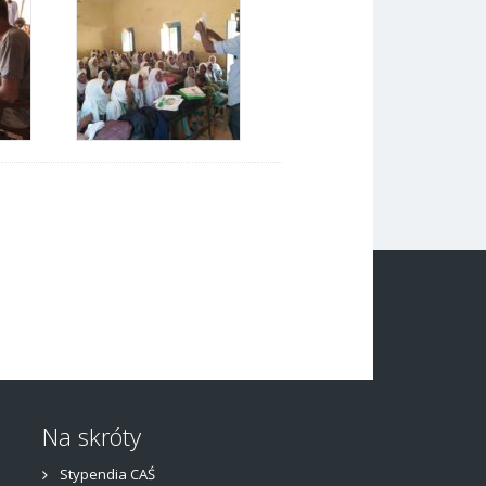
Na skróty
Stypendia CAŚ