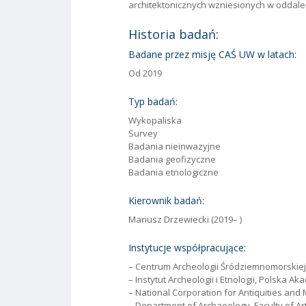
architektonicznych wzniesionych w oddaleni
Historia badań:
Badane przez misję CAŚ UW w latach:
Od 2019
Typ badań:
Wykopaliska
Survey
Badania nieinwazyjne
Badania geofizyczne
Badania etnologiczne
Kierownik badań:
Mariusz Drzewiecki (2019– )
Instytucje współpracujące:
– Centrum Archeologii Śródziemnomorskie
– Instytut Archeologii i Etnologii, Polska 
– National Corporation for Antiquities an
– Department of Archaeology, Faculty of Art