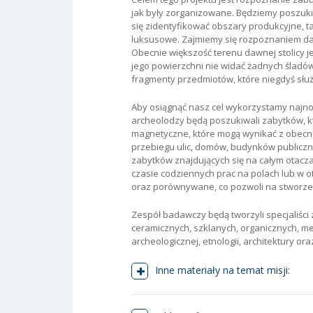
jak były zorganizowane. Będziemy poszuki
się zidentyfikować obszary produkcyjne, 
luksusowe. Zajmiemy się rozpoznaniem dawn
Obecnie większość terenu dawnej stolicy 
jego powierzchni nie widać żadnych śladó
fragmenty przedmiotów, które niegdyś służ
Aby osiągnąć nasz cel wykorzystamy najn
archeolodzy będą poszukiwali zabytków, 
magnetyczne, które mogą wynikać z obecn
przebiegu ulic, domów, budynków publiczny
zabytków znajdujących się na całym otaczaj
czasie codziennych prac na polach lub w o
oraz porównywane, co pozwoli na stworz
Zespół badawczy będą tworzyli specjaliśc
ceramicznych, szklanych, organicznych, met
archeologicznej, etnologii, architektury ora
Inne materiały na temat misji: