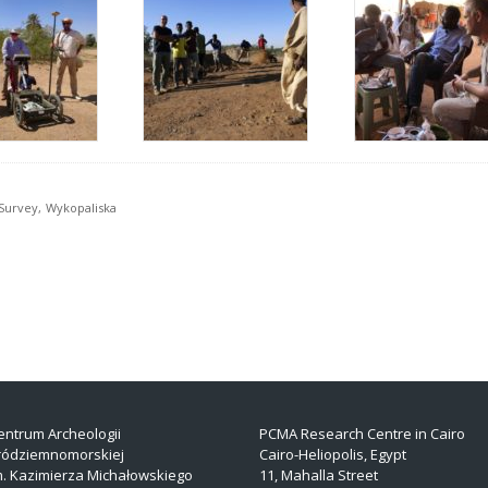
Survey
Wykopaliska
entrum Archeologii
PCMA Research Centre in Cairo
ródziemnomorskiej
Cairo-Heliopolis, Egypt
m. Kazimierza Michałowskiego
11, Mahalla Street